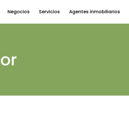
Negocios
Servicios
Agentes inmobiliarios
en Miami
Administración de
propiedades
n Fort
tor
Proceso de compra
each
Financiación
ctos
Residencia americana
es
comerciales