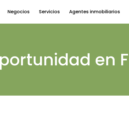
Negocios
Servicios
Agentes inmobiliarios
en Miami
Administración de
propiedades
n Fort
portunidad en F
Proceso de compra
each
Financiación
ctos
Residencia americana
es
comerciales