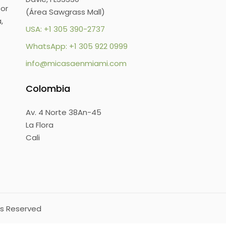
or
(Área Sawgrass Mall)
,
USA: +1 305 390-2737
WhatsApp: +1 305 922 0999
info@micasaenmiami.com
Colombia
Av. 4 Norte 38An-45
La Flora
Cali
hts Reserved