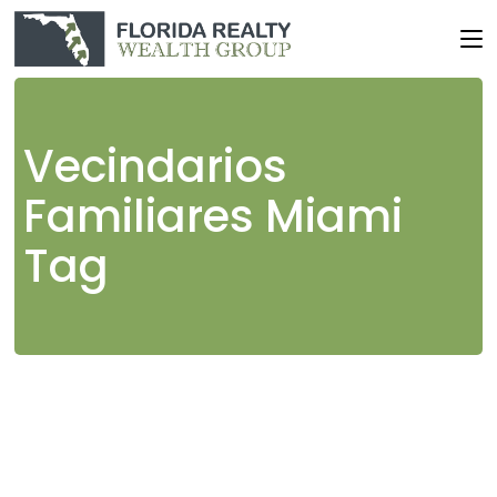
Skip
to
the
content
Vecindarios
Familiares Miami
Tag