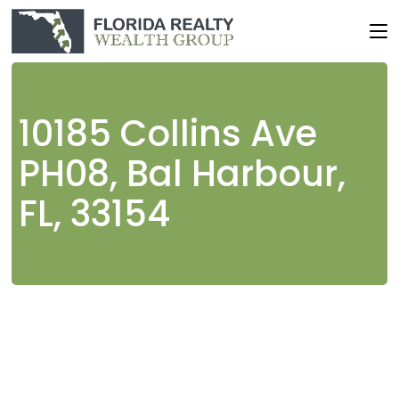
Skip
to
the
content
10185 Collins Ave
PH08, Bal Harbour,
FL, 33154