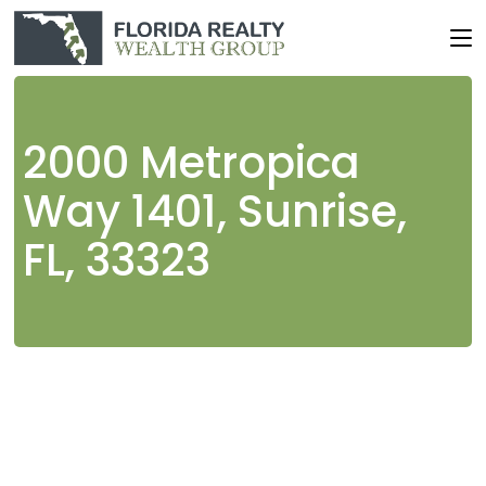
Skip
to
the
content
2000 Metropica
Way 1401, Sunrise,
FL, 33323