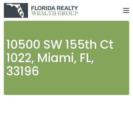
Skip
to
the
content
10500 SW 155th Ct
1022, Miami, FL,
33196