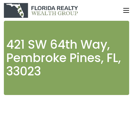
Skip
to
the
content
421 SW 64th Way,
Pembroke Pines, FL,
33023