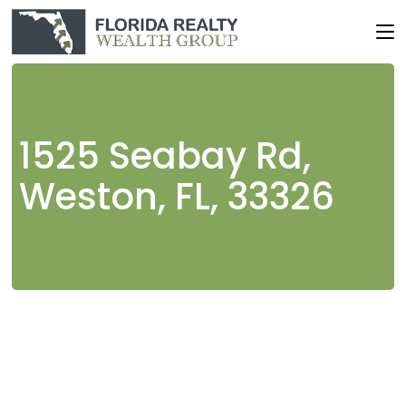
Skip
to
the
content
1525 Seabay Rd,
Weston, FL, 33326