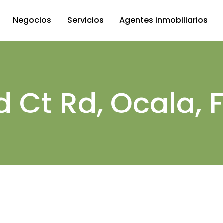
Negocios
Servicios
Agentes inmobiliarios
en Miami
Administración de
propiedades
n Fort
d Ct Rd, Ocala, 
Proceso de compra
each
Financiación
ctos
Residencia americana
es
comerciales