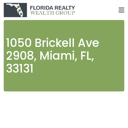
Skip
to
the
content
1050 Brickell Ave
2908, Miami, FL,
33131