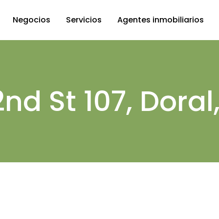
Negocios
Servicios
Agentes inmobiliarios
en Miami
Administración de
propiedades
n Fort
d St 107, Doral,
Proceso de compra
each
Financiación
ctos
Residencia americana
es
comerciales