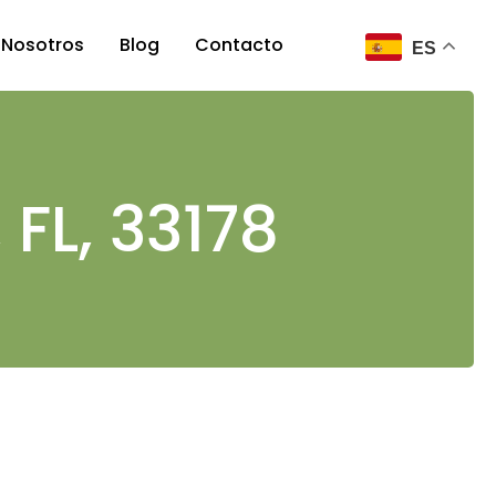
Nosotros
Blog
Contacto
ES
Nosotros
Nuestro equipo
 FL, 33178