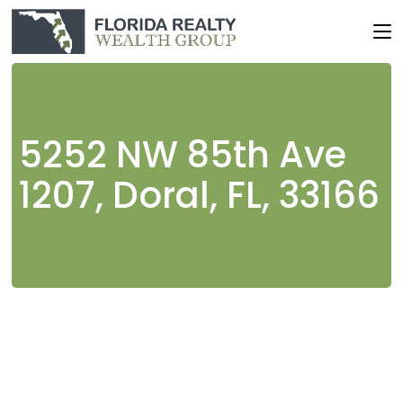
Skip
to
the
content
5252 NW 85th Ave
1207, Doral, FL, 33166