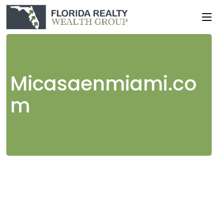
Skip
to
the
content
Micasaenmiami.co
m