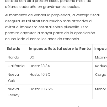
estado con alta presión fiscal, perdería miles de
dólares cada año en gravámenes locales.
Al momento de vender la propiedad, la ventaja fiscal
asegura un
retorno
final mucho más atractivo al
evitar el impuesto estatal sobre plusvalía. Esto
permite capturar la mayor parte de la apreciación
acumulada durante los años de tenencia.
Estado
Impuesto Estatal sobre la Renta
Impac
Florida
0%
Máximo
California
Hasta 13.3%
Reducc
Nueva
Hasta 10.9%
Carga 
York
Nueva
Hasta 10.75%
Menor 
Jersey